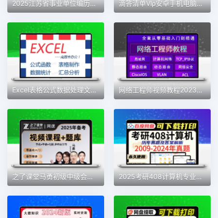
2025江苏省事业单位编历年真题电子版综合知识和能力素质公基笔记
滴答清单Vlρ安卓手机电脑高级版待办事项日程管理应用番茄钟专注
Excel表格公式数据处理文档制作
网络工程师视频教程2023全套零基础自学计算机运维技术教学课程
之了课堂马勇初级中级会计2025注会网络课程题库网课职称考试课件
2025考研408计算机专业基础综合历年真题及详细答案解析电子版PDF