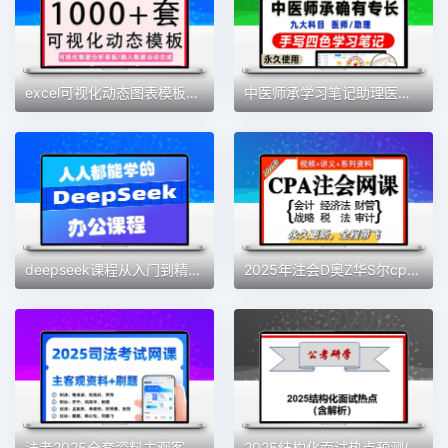
excel可视化动态图表模板销售财务会计人事工作计划数据分析表格
中医师承学习笔记助理医师执业医师考试PDF电子版 手写笔记设计
deepseek课程从入门到精通教程办公副业资料合集
2025年注会D奥Z华S尔cpa会计网课注册会计师视频讲义电子资料题库
法考2025全套资料主观客观内部网络课程电子教材讲义 +APP 刷题
2025结构化面试热点预测(包括315晚会、deepseek、提振消费等)