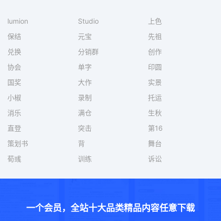
lumion
Studio
上色
保结
元宝
先祖
兑换
分销群
创作
协会
单字
印圆
国奖
大作
实景
小椒
录制
托运
消乐
满仓
生秋
直登
突击
第16
策划书
背
舞台
荀彧
训练
诉讼
一个会员，全站十大品类精品内容任意下载