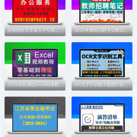
表格制作文字录入手写稿录成电子稿网页内容录成文档数据录入打字
2025年教师招聘考试教综教基学霸三色笔记思维导图题库资料电子版
2025全新课程Excel网课教程函数公式从入门到精通数据处理与分析
ocr文字识别助手截图片转Excel/word/pdf批量转换扫描件提取工具