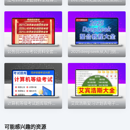
公务员2026考公资料全套网课国考省考事业单位2025网课行测5000题
2025deepseek从入门到精通深度求索文档教程ai指令提示词整合大全
计算机等级考试题库软件一级二级三级可选二级MS Office高级应用
艾宾浩斯复习计划表电子版学习安排手账考研记忆表格30天遗忘曲线
可能感兴趣的资源