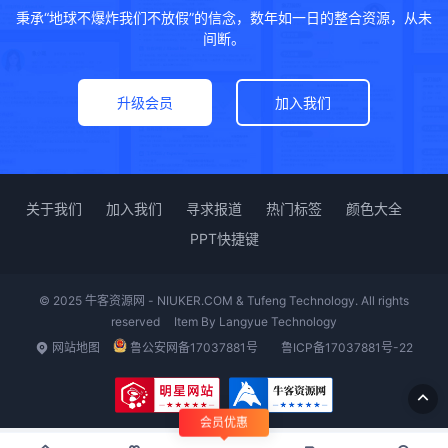
秉承“地球不爆炸我们不放假”的信念，数年如一日的整合资源，从未
间断。
升级会员
加入我们
关于我们
加入我们
寻求报道
热门标签
颜色大全
PPT快捷键
© 2025 牛客资源网 - NIUKER.COM & Tufeng Technology. All rights
reserved
Item By
Langyue Technology
网站地图
鲁公安网备17037881号
鲁ICP备17037881号-22
会员优惠