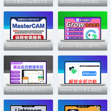
社交直播相亲app婚恋交友软件开发定制视频交友一对一语音聊天室
超市收银软件便利店餐饮服装版收银系统会员管理手机版收银系统
MasterCAM远程安装2024/2025/2023/2022/21/2017X9/X5/v9.1MC软件
grow永久解锁全功能HRV压力自测习惯健康好伙伴素材
会员管理系统办理会员卡手机收银充值积分营销美发美甲美睫美容院
AMood 通过手表主动监测身体和情绪 自律 学习 软件素材