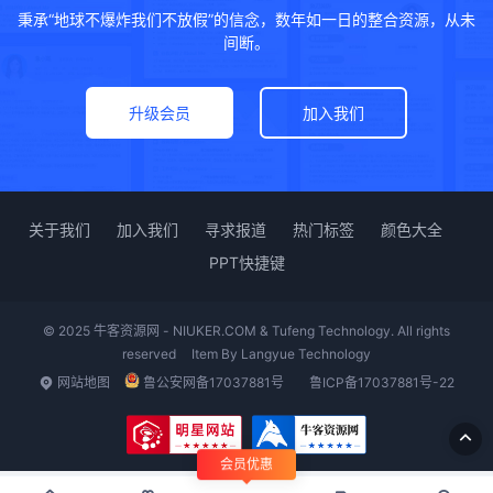
秉承“地球不爆炸我们不放假”的信念，数年如一日的整合资源，从未
间断。
升级会员
加入我们
关于我们
加入我们
寻求报道
热门标签
颜色大全
PPT快捷键
© 2025 牛客资源网 - NIUKER.COM & Tufeng Technology. All rights
reserved
Item By
Langyue Technology
网站地图
鲁公安网备17037881号
鲁ICP备17037881号-22
会员优惠