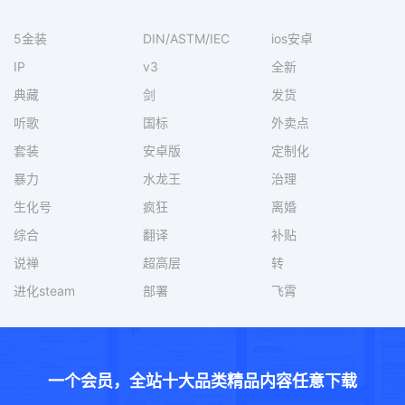
5金装
DIN/ASTM/IEC
ios安卓
IP
v3
全新
典藏
剑
发货
听歌
国标
外卖点
套装
安卓版
定制化
暴力
水龙王
治理
生化号
疯狂
离婚
综合
翻译
补贴
说禅
超高层
转
进化steam
部署
飞霄
一个会员，全站十大品类精品内容任意下载