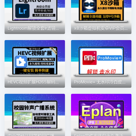
Lightroom解锁全套lr滤镜预设蒙版专业高级版安卓手机2025lr电脑
x8沙箱虚拟机安卓VIP会员版全功能版免root去广告支持安卓13系统
HEVC视频扩展H265解码器Win10插件MOV/HEIC图像HEIF安装编码工具
ProMovie+ 无水印冷白皮专业摄像机录音曝光对焦4K拍摄素材包更新
中小学幼儿园学校园广播打铃声工具定时播放智能系统自动上下课音
Eplan软件安装包永久激活p8 2022电气设计绘图软件eplan远程安装