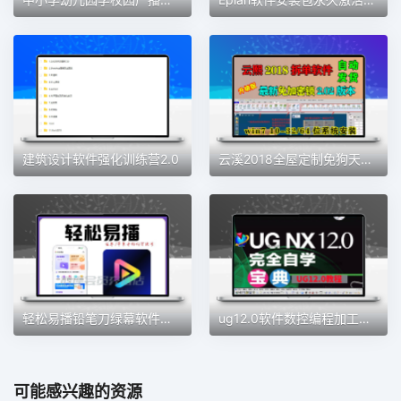
建筑设计软件强化训练营2.0
云溪2018全屋定制免狗天工生产免锁云熙拆单软件柜体橱柜排版2021
轻松易播铅笔刀绿幕软件直播加加魔盒同款绿幕直播间会员权益
ug12.0软件数控编程加工中心数控自学建模全套教程从入门到精通
可能感兴趣的资源