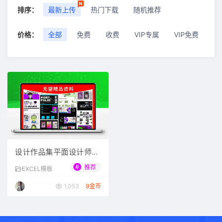
排序：
最新上传
热门下载
随机推荐
价格：
全部
免费
收费
VIP专属
VIP免费
设计作品集平面设计师pp
t面试UI作品展示排版模
#
推荐
EXCEL模板
板psd设计素材美工
1,053
9金币