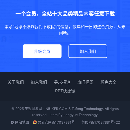
一个会员，全站十大品类精品内容任意下载
秉承“地球不爆炸我们不放假”的信念，数年如一日的整合资源，从未
间断。
升级会员
加入我们
关于我们
加入我们
寻求报道
热门标签
颜色大全
PPT快捷键
© 2025 牛客资源网 - NIUKER.COM & Tufeng Technology. All rights
reserved
Item By
Langyue Technology
网站地图
鲁公安网备17037881号
鲁ICP备17037881号-22