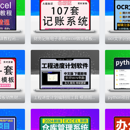
2025全新课程Excel网课教程函数公式从入门到精通数据处理与分析
财务记账电子表格excel做账模板系统公司内账管理收支电商家庭
excel可视化动态图表模板销售财务会计人事工作计划数据分析表格
工程进度计划编制图工具 横道图/网络图系统可导出excel生成打印