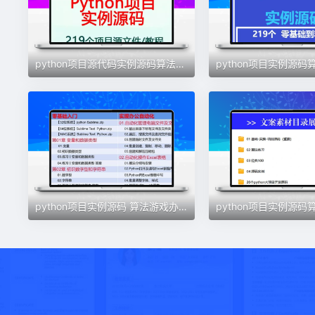
python项目源代码实例源码算法游戏自动办公Excel处理wor实战有声
python项目实例源码 算法游戏办公自动化Excel处理word实战源代码