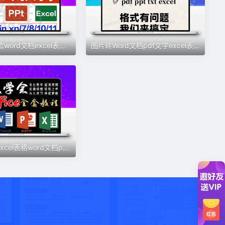
办公软件全套word文档excel表格ppt演示送教程模板远程安装包永久
图片转Word文档pdf文字excel表格txt文本扫描处理人工代转服务
Office教程excel表格word文档ppt办公软件WPS零基础全套视频网课