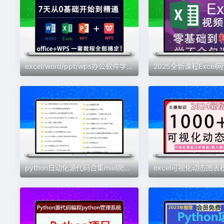
excel/word/ppt/wps办公软件学习教程零基础入门到精通全套视频
python自动化源代码合集mail爬虫excel处理word PPT 办公文件模板