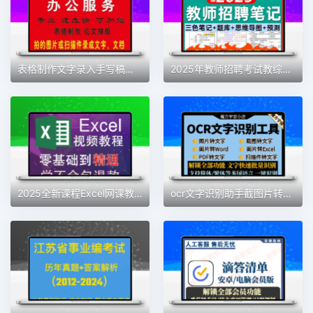
表格制作文字录入手写稿录成电子稿网页内容录成文档数据录入打字
2025年教师招聘考试教综教基学霸三色笔记思维导图题库资料电子版
2025全新课程Excel网课教程函数公式从入门到精通数据处理与分析
ocr文字识别助手截图片转Excel/word/pdf批量转换扫描件提取工具