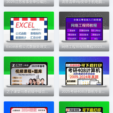
2025江苏省事业单位编历年真题电子版综合知识和能力素质公基笔记
滴答清单Vlρ安卓手机电脑高级版待办事项日程管理应用番茄钟专注
Excel表格公式数据处理文档制作
网络工程师视频教程2023全套零基础自学计算机运维技术教学课程
之了课堂马勇初级中级会计2025注会网络课程题库网课职称考试课件
2025考研408计算机专业基础综合历年真题及详细答案解析电子版PDF