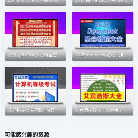
公务员2026考公资料全套网课国考省考事业单位2025网课行测5000题
2025deepseek从入门到精通深度求索文档教程ai指令提示词整合大全
计算机等级考试题库软件一级二级三级可选二级MS Office高级应用
艾宾浩斯复习计划表电子版学习安排手账考研记忆表格30天遗忘曲线
可能感兴趣的资源