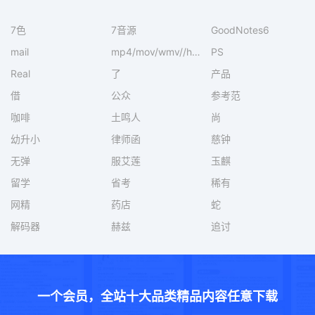
7色
7音源
GoodNotes6
mail
mp4/mov/wmv//heic/mkv/flv
PS
Real
了
产品
借
公众
参考范
咖啡
土鸣人
尚
幼升小
律师函
慈钟
无弹
服艾莲
玉麒
留学
省考
稀有
网精
药店
蛇
解码器
赫兹
追讨
一个会员，全站十大品类精品内容任意下载