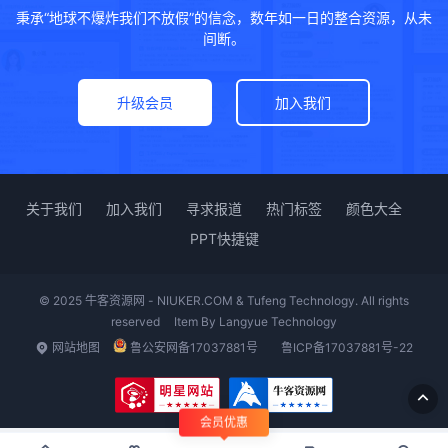
秉承“地球不爆炸我们不放假”的信念，数年如一日的整合资源，从未
间断。
升级会员
加入我们
关于我们
加入我们
寻求报道
热门标签
颜色大全
PPT快捷键
© 2025 牛客资源网 - NIUKER.COM & Tufeng Technology. All rights
reserved
Item By
Langyue Technology
网站地图
鲁公安网备17037881号
鲁ICP备17037881号-22
会员优惠