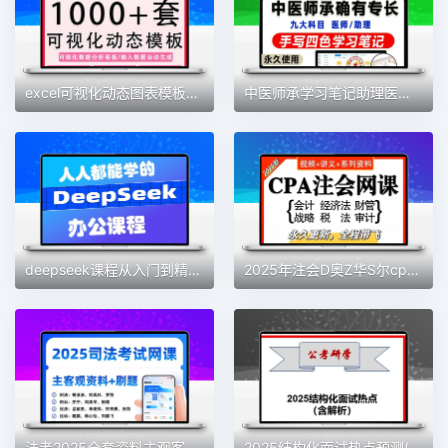
excel可视化动态图表模板销售财务会计人事工作计划数据分析表格
中医师承学习笔记助理医师执业医师考试PDF电子版 手写笔记设计
deepseek课程从入门到精通教程办公副业资料合集
2025年注会D奥Z华S尔cpa会计网课注册会计师视频讲义电子资料题库
法考2025全套资料主观客观内部网络课程电子教材讲义 +APP 刷题
2025结构化面试热点预测(包括315晚会、deepseek、提振消费等)