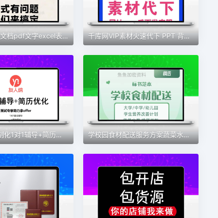
图片转Word文档pdf文字excel表格txt文本扫描处理人工代转服务
千库网VIP素材火速代下 PPT 背景图 GIF 视频艺术字
求职面试定制化1对1辅导+简历深度优化+30天售后服务支持
学校园食材配送服务方案蔬菜水果牛奶粮油副食品采购供货招投标书