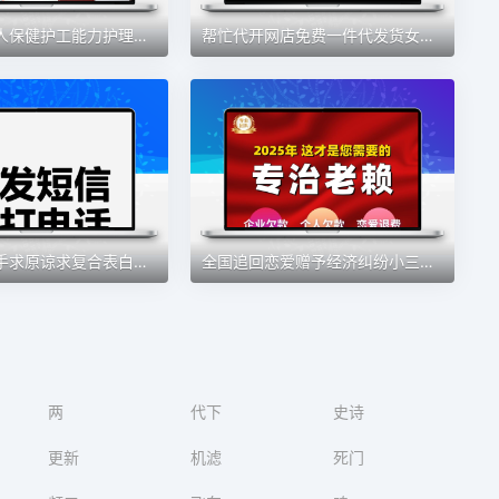
医疗证老年人保健护工能力护理员母婴报名认证评估师考试高级初级
帮忙代开网店免费一件代发货女装代理注册加盟厂家教学分销无货源
情侣吵架分手求原谅求复合表白祝福生日祝福传达代写代发
全国追回恋爱赠予经济纠纷小三婚内财产要账神器欠钱
两
代下
史诗
更新
机滤
死门