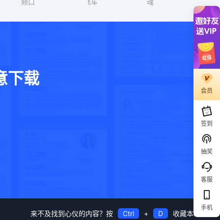
频口
飞车
魂
意下载
会员
。
签到
抽奖
客服
手机
来不及找到心仪的内容？按
Ctrl
+
D
收藏本站