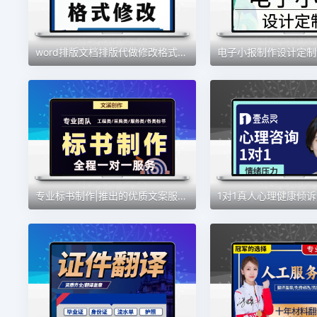
word排版文档排版代做修改格式表格制作帮做论文排版
专业标书制作|推出的优质文案服务高通过率|9000+成功案例极速审