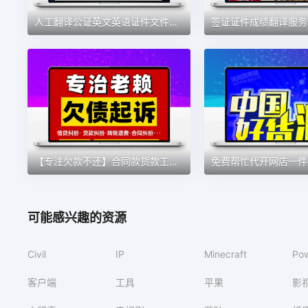
人工翻译公证英文英语证件文件留学资料流水翻译 naati翻译服务
【专注欠款不还】合同款货款工资个人借款经济纠纷老赖还钱
可能感兴趣的资源
Civil
IP
Minecraft
Po
客户端
工具
平果
影