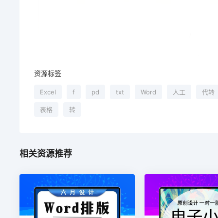
资源标签
Excel
f
pd
txt
Word
人工
代转
表格
转
相关资源推荐