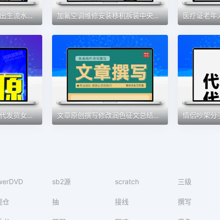
签证证件成绩翻译服务出生流水荣誉证奖状英文翻译章资质naati
加氟空调维修安装移机拆装中央空调本地同城附近师傅上门服务
免费帮忙代开网店一件代发货女装代理注册加盟厂家教学无分销货源
文章原创撰写修改润色征文总结报告文案
werDVD
sb2源
scratch
三级
视仓
抽
接线
撰写