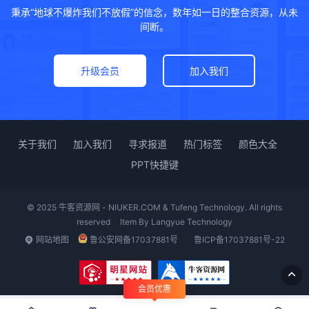
秉承“地球不爆炸我们不放假”的信念，数年如一日的整合资源，从未
间断。
升级会员
加入我们
关于我们
加入我们
寻求报道
热门标签
颜色大全
PPT快捷键
© 2025 牛客资源网 - NIUKER.COM & Tufeng Technology. All rights
reserved
Item By
Langyue Technology
网站地图
鲁公安网备17037881号
鲁ICP备17037881号-22
会员优惠