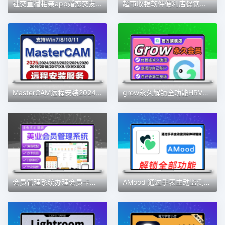
社交直播相亲app婚恋交友软件开发定制视频交友一对一语音聊天室
超市收银软件便利店餐饮服装版收银系统会员管理手机版收银系统
MasterCAM远程安装2024/2025/2023/2022/21/2017X9/X5/v9.1MC软件
grow永久解锁全功能HRV压力自测习惯健康好伙伴素材
会员管理系统办理会员卡手机收银充值积分营销美发美甲美睫美容院
AMood 通过手表主动监测身体和情绪 自律 学习 软件素材