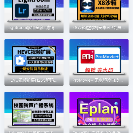
Lightroom解锁全套lr滤镜预设蒙版专业高级版安卓手机2025lr电脑
x8沙箱虚拟机安卓VIP会员版全功能版免root去广告支持安卓13系统
HEVC视频扩展H265解码器Win10插件MOV/HEIC图像HEIF安装编码工具
ProMovie+ 无水印冷白皮专业摄像机录音曝光对焦4K拍摄素材包更新
中小学幼儿园学校园广播打铃声工具定时播放智能系统自动上下课音
Eplan软件安装包永久激活p8 2022电气设计绘图软件eplan远程安装