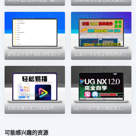
建筑设计软件强化训练营2.0
云溪2018全屋定制免狗天工生产免锁云熙拆单软件柜体橱柜排版2021
轻松易播铅笔刀绿幕软件直播加加魔盒同款绿幕直播间会员权益
ug12.0软件数控编程加工中心数控自学建模全套教程从入门到精通
可能感兴趣的资源