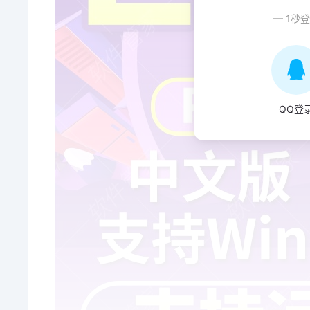
— 1秒
QQ登