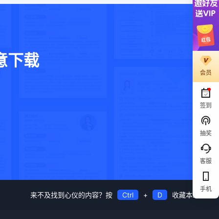
意下载
会员
。
签到
抽奖
客服
手机
来不及找到心仪的内容？按
Ctrl
+
D
收藏本站