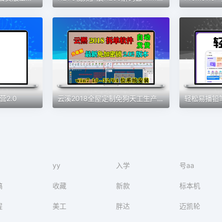
2.0
云溪2018全屋定制免狗天工生产免锁云熙拆单软件柜体橱柜排版2021
yy
入学
号aa
稿
收藏
新款
标本机
程
美工
胖达
迈凯轮