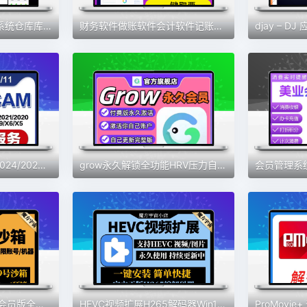
云erp进销存软件管理系统仓库库存管理系统送货单管理系统永久
财务软件做账软件会计软件记账软件财务系统会计神器新款财务软件
MasterCAM远程安装2024/2025/2023/2022/21/2017X9/X5/v9.1MC软件
grow永久解锁全功能HRV压力自测习惯健康好伙伴素材
x8沙箱虚拟机安卓VIP会员版全功能版免root去广告支持安卓13系统
HEVC视频扩展H265解码器Win10插件MOV/HEIC图像HEIF安装编码工具