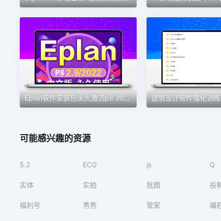
Eplan软件安装包永久激活p8 2022电气设计绘图软件eplan远程安装
建筑设计软件强化训练营
可能感兴趣的资源
5.2
ECG
js
Q
实体
实拍
批图
投
福利号
秀秀
管家
编