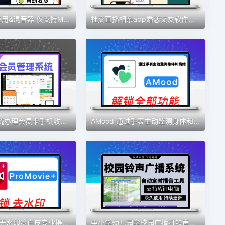
djay – DJ 应用&混音器 仅支持MAC 软件素材
社交直播相亲app婚恋交友软件开发定制视频交友一对一语音聊天室
会员管理系统办理会员卡手机收银充值积分营销美发美甲美睫美容院
AMood 通过手表主动监测身体和情绪 自律 学习 软件素材
ProMovie+ 无水印冷白皮专业摄像机录音曝光对焦4K拍摄素材包更新
中小学幼儿园学校园广播打铃声工具定时播放智能系统自动上下课音