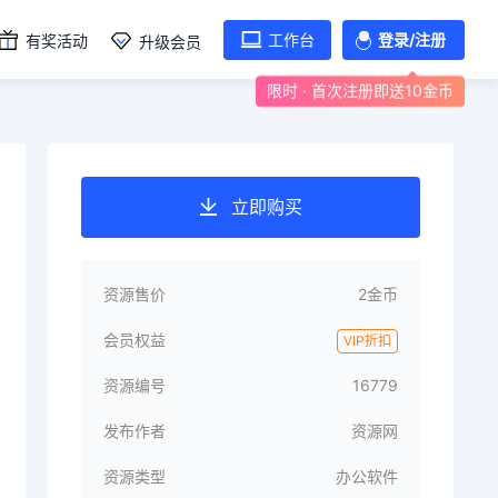
工作台
登录/注册
有奖活动
升级会员
限时 · 首次注册即送10金币
立即购买
资源售价
2金币
会员权益
VIP折扣
资源编号
16779
发布作者
资源网
资源类型
办公软件