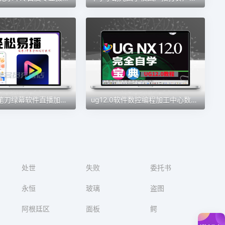
轻松易播铅笔刀绿幕软件直播加加魔盒同款绿幕直播间会员权益
ug12.0软件数控编程加工中心数控自学建模全套教程从入门到精通
处世
失败
委托书
永恒
玻璃
盗图
阿根廷区
面板
鳄