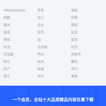
AllMyBatteries
传奇
保结
刷题
双人
场景
墨龙
忌炎
情怪
承运
技巧
投资
换绑
旧
星穹
检测
点击器
玛莎
生成器
甲红
皮肤号
积分
自测
螺纹
财产
转换
进行
钳工
鸡手
黄精
一个会员，全站十大品类精品内容任意下载