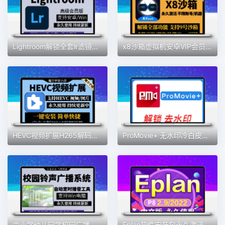
Lightroom解锁全套lr滤镜预设蒙版专业高级版安卓手机2025lr电脑
x8沙箱虚拟机安卓VIP会员版全功能版免root去广告支持安卓13系统
HEVC视频扩展H265解码器Win10插件MOV/HEIC图像HEIF安装编码工具
ProMovie+ 无水印冷白皮专业摄像机录音曝光对焦4K拍摄素材包更新
中小学幼儿园学校园广播打铃声工具定时播放智能系统自动上下课音
Eplan软件安装包永久激活p8 2022电气设计绘图软件eplan远程安装