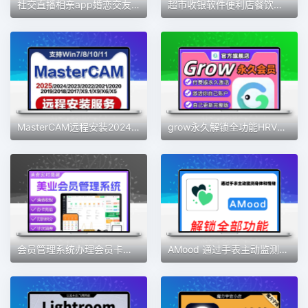
社交直播相亲app婚恋交友软件开发定制视频交友一对一语音聊天室
超市收银软件便利店餐饮服装版收银系统会员管理手机版收银系统
MasterCAM远程安装2024/2025/2023/2022/21/2017X9/X5/v9.1MC软件
grow永久解锁全功能HRV压力自测习惯健康好伙伴素材
会员管理系统办理会员卡手机收银充值积分营销美发美甲美睫美容院
AMood 通过手表主动监测身体和情绪 自律 学习 软件素材