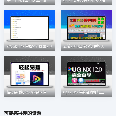
建筑设计软件强化训练营2.0
云溪2018全屋定制免狗天工生产免锁云熙拆单软件柜体橱柜排版2021
轻松易播铅笔刀绿幕软件直播加加魔盒同款绿幕直播间会员权益
ug12.0软件数控编程加工中心数控自学建模全套教程从入门到精通
可能感兴趣的资源