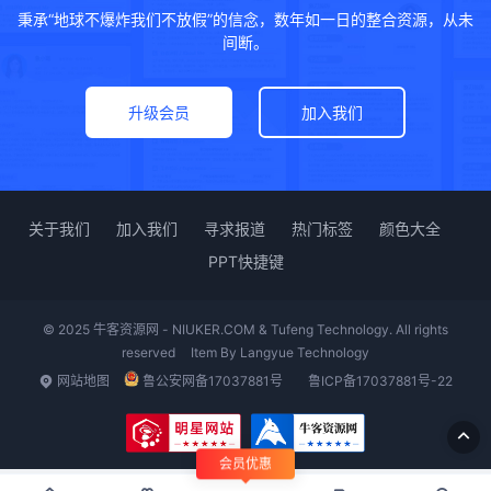
秉承“地球不爆炸我们不放假”的信念，数年如一日的整合资源，从未
间断。
升级会员
加入我们
关于我们
加入我们
寻求报道
热门标签
颜色大全
PPT快捷键
© 2025 牛客资源网 - NIUKER.COM & Tufeng Technology. All rights
reserved
Item By
Langyue Technology
网站地图
鲁公安网备17037881号
鲁ICP备17037881号-22
会员优惠