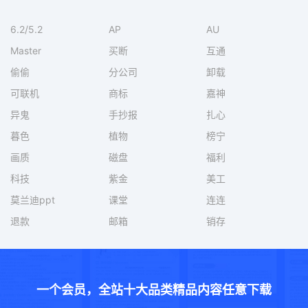
6.2/5.2
AP
AU
Master
买断
互通
偷偷
分公司
卸载
可联机
商标
嘉神
异鬼
手抄报
扎心
暮色
植物
榜宁
画质
磁盘
福利
科技
紫金
美工
莫兰迪ppt
课堂
连连
退款
邮箱
销存
一个会员，全站十大品类精品内容任意下载