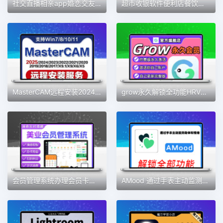
社交直播相亲app婚恋交友软件开发定制视频交友一对一语音聊天室
超市收银软件便利店餐饮服装版收银系统会员管理手机版收银系统
MasterCAM远程安装2024/2025/2023/2022/21/2017X9/X5/v9.1MC软件
grow永久解锁全功能HRV压力自测习惯健康好伙伴素材
会员管理系统办理会员卡手机收银充值积分营销美发美甲美睫美容院
AMood 通过手表主动监测身体和情绪 自律 学习 软件素材