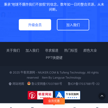
秉承“地球不爆炸我们不放假”的信念，数年如一日的整合资源，从未
间断。
升级会员
加入我们
关于我们
加入我们
寻求报道
热门标签
颜色大全
PPT快捷键
© 2025 牛客资源网 - NIUKER.COM & Tufeng Technology. All rights
reserved
Item By
Langyue Technology
网站地图
鲁公安网备17037881号
鲁ICP备17037881号-22
会员优惠