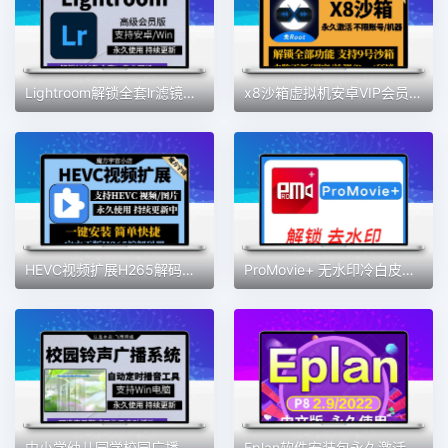
Lightroom解锁全套lr滤镜预设蒙版专业高级版安卓手机2025lr电脑
x8沙箱虚拟机安卓VIP会员版全功能版免root去广告支持安卓13系统
HEVC视频扩展H265解码器Win10插件MOV/HEIC图像HEIF安装编码工具
ProMovie+ 无水印冷白皮专业摄像机录音曝光对焦4K拍摄素材包更新
中小学幼儿园学校园广播打铃声工具定时播放智能系统自动上下课音
Eplan软件安装包永久激活p8 2022电气设计绘图软件eplan远程安装