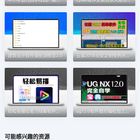
建筑设计软件强化训练营2.0
云溪2018全屋定制免狗天工生产免锁云熙拆单软件柜体橱柜排版2021
轻松易播铅笔刀绿幕软件直播加加魔盒同款绿幕直播间会员权益
ug12.0软件数控编程加工中心数控自学建模全套教程从入门到精通
可能感兴趣的资源