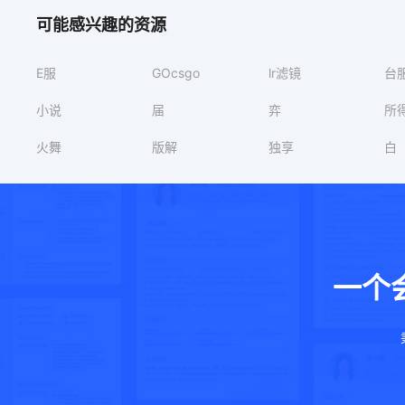
可能感兴趣的资源
E服
GOcsgo
lr滤镜
台
小说
届
弈
所
火舞
版解
独享
白
一个