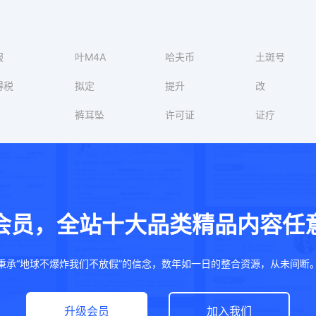
服
叶M4A
哈夫币
土斑号
得税
拟定
提升
改
裤耳坠
许可证
证疗
会员，全站十大品类精品内容任
秉承“地球不爆炸我们不放假”的信念，数年如一日的整合资源，从未间断
升级会员
加入我们