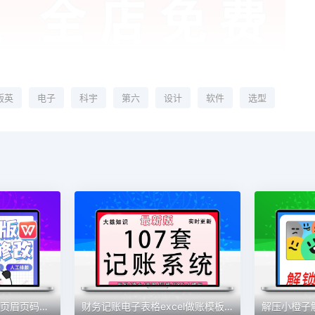
版英
电子
科宇
第六
设计
软件
选型
WORD论无忧格式修改页眉页码排版调整字体修改行距目录公式图表
财务记账电子表格excel做账模板系统公司内账管理收支电商家庭