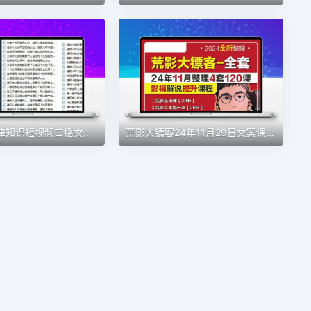
债权债务法律知识短视频口播文案老赖借欠钱普法百科抖音快手文案
荒影大镖客24年11月29日文案课电影解说荒影文案基础课文案提升课