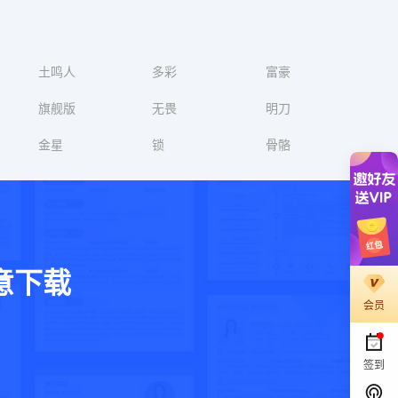
土鸣人
多彩
富豪
旗舰版
无畏
明刀
金星
锁
骨骼
意下载
会员
。
签到