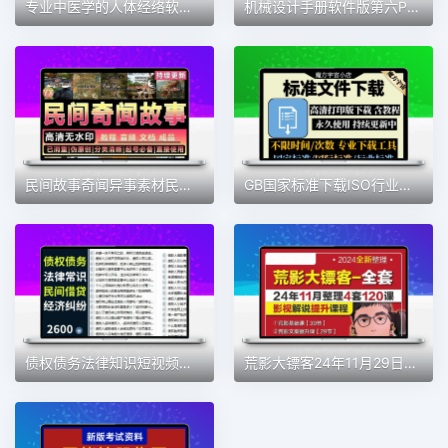
专业中医学的人体经络软件 3D模拟针灸穴位 中医入门学习帮手
机械设计手册软件版第六PDF电子版英科宇机械工程师手册国标选型
民间故事奇闻异事素材民间故事大全文案制作民间故事教程自媒体
GB国家标准下载ISO行业国际地方标准规范DIN/ASTM/IEC文件下载
债权债务法律知识短视频口播文案老赖借欠钱普法百科抖音快手文案
荒影大镖客24年11月29日文案课电影解说荒影文案基础课文案提升课