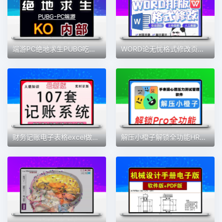
端游PC绝地求生PUBG吃鸡游戏软件教程资料
WORD论无忧格式修改页眉页码排版调整字体修改行距目录公式图表
财务记账电子表格excel做账模板系统公司内账管理收支电商家庭
解压小橙子解锁全功能HRV心理压力自测压力手表端心理压学习素材