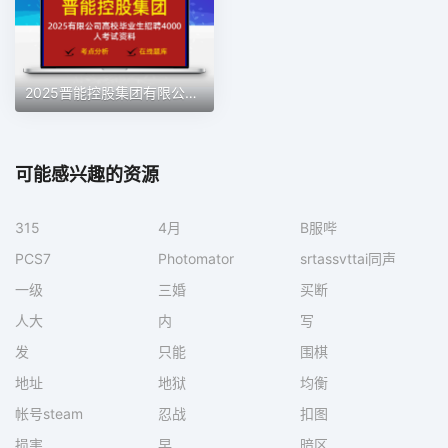
2025晋能控股集团有限公司高校毕业生招聘4000人考试资料
可能感兴趣的资源
315
4月
B服哔
PCS7
Photomator
srtassvttai同声
一级
三婚
买断
人大
内
写
发
只能
围棋
地址
地狱
均衡
帐号steam
忍战
扣图
损害
早
暗区