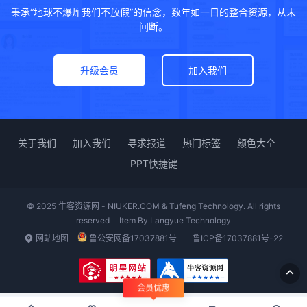
秉承“地球不爆炸我们不放假”的信念，数年如一日的整合资源，从未
间断。
升级会员
加入我们
关于我们
加入我们
寻求报道
热门标签
颜色大全
PPT快捷键
© 2025 牛客资源网 - NIUKER.COM & Tufeng Technology. All rights
reserved
Item By
Langyue Technology
网站地图
鲁公安网备17037881号
鲁ICP备17037881号-22
会员优惠