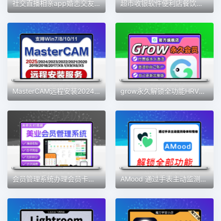
社交直播相亲app婚恋交友软件开发定制视频交友一对一语音聊天室
超市收银软件便利店餐饮服装版收银系统会员管理手机版收银系统
MasterCAM远程安装2024/2025/2023/2022/21/2017X9/X5/v9.1MC软件
grow永久解锁全功能HRV压力自测习惯健康好伙伴素材
会员管理系统办理会员卡手机收银充值积分营销美发美甲美睫美容院
AMood 通过手表主动监测身体和情绪 自律 学习 软件素材