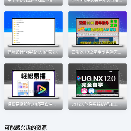
建筑设计软件强化训练营2.0
云溪2018全屋定制免狗天工生产免锁云熙拆单软件柜体橱柜排版2021
轻松易播铅笔刀绿幕软件直播加加魔盒同款绿幕直播间会员权益
ug12.0软件数控编程加工中心数控自学建模全套教程从入门到精通
可能感兴趣的资源