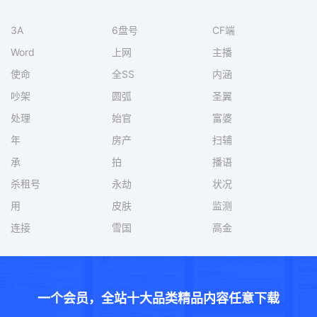
3A
6盘号
CF端
Word
上网
主播
使命
全SS
内涵
吵架
圆弧
圣翼
处理
始官
富婆
年
房产
扫辅
承
拍
播语
杀租号
永劫
状况
用
皮肤
监测
连接
雪国
高金
一个会员，全站十大品类精品内容任意下载