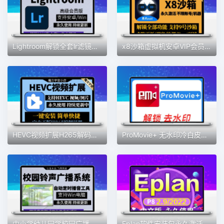
Lightroom解锁全套lr滤镜预设蒙版专业高级版安卓手机2025lr电脑
x8沙箱虚拟机安卓VIP会员版全功能版免root去广告支持安卓13系统
HEVC视频扩展H265解码器Win10插件MOV/HEIC图像HEIF安装编码工具
ProMovie+ 无水印冷白皮专业摄像机录音曝光对焦4K拍摄素材包更新
中小学幼儿园学校园广播打铃声工具定时播放智能系统自动上下课音
Eplan软件安装包永久激活p8 2022电气设计绘图软件eplan远程安装