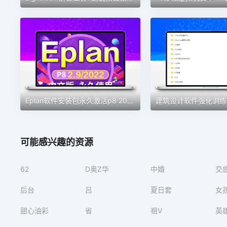
Eplan软件安装包永久激活p8 2022电气设计绘图软件eplan远程安装
建筑设计软件强化训练营
可能感兴趣的资源
62
D奥Z华
中婚
交
后台
吕
夏日套
女
甜心油彩
省
祖V
英