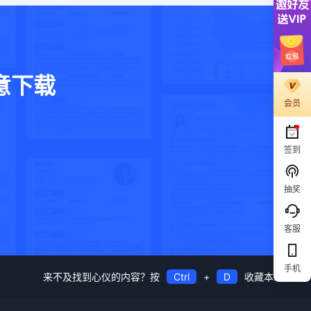
意下载
会员
。
签到
抽奖
客服
手机
来不及找到心仪的内容？按
Ctrl
+
D
收藏本站