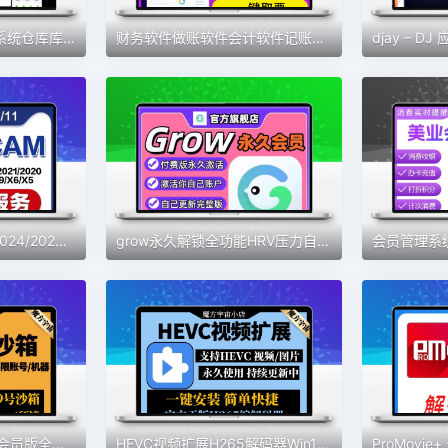
云erp进销存软件管理系统仓库库存管理系统送货单管理系统永久
财务软件做账软件会计软件记账软件财务系统会计神器新款财务软件
MasterCAM远程安装2024/2025/2023/2022/21/2017X9/X5/v9.1MC软件
grow永久解锁全功能HRV压力自测习惯健康好伙伴素材
x8沙箱虚拟机安卓VIP会员版全功能版免root去广告支持安卓13系统
HEVC视频扩展H265解码器Win10插件MOV/HEIC图像HEIF安装编码工具