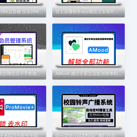
djay – DJ 应用&混音器 仅支持MAC 软件素材
社交直播相亲app婚恋交友软件开发定制视频交友一对一语音聊天室
会员管理系统办理会员卡手机收银充值积分营销美发美甲美睫美容院
AMood 通过手表主动监测身体和情绪 自律 学习 软件素材
ProMovie+ 无水印冷白皮专业摄像机录音曝光对焦4K拍摄素材包更新
中小学幼儿园学校园广播打铃声工具定时播放智能系统自动上下课音