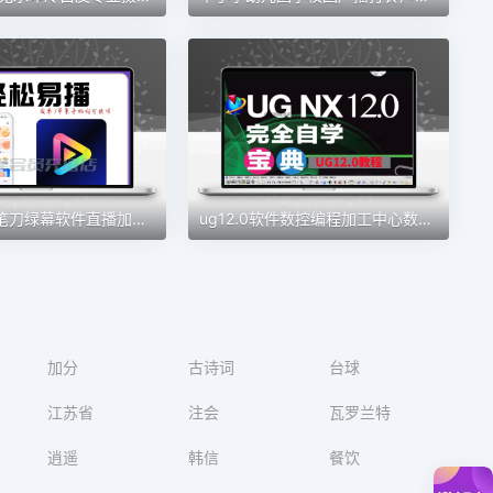
轻松易播铅笔刀绿幕软件直播加加魔盒同款绿幕直播间会员权益
ug12.0软件数控编程加工中心数控自学建模全套教程从入门到精通
加分
古诗词
台球
江苏省
注会
瓦罗兰特
逍遥
韩信
餐饮