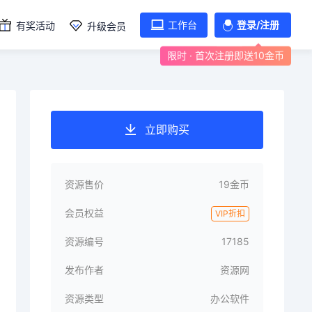
工作台
登录/注册
有奖活动
升级会员
限时 · 首次注册即送10金币
立即购买
资源售价
19金币
会员权益
VIP折扣
资源编号
17185
发布作者
资源网
资源类型
办公软件