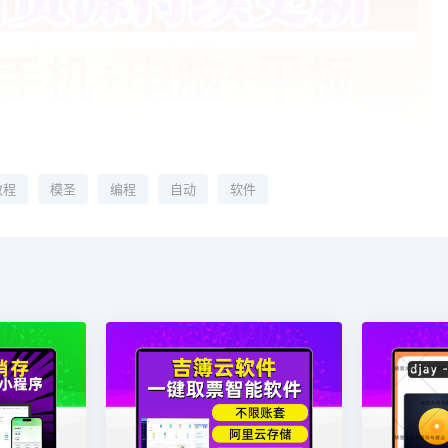
教程
模圣
编程
自动
软件