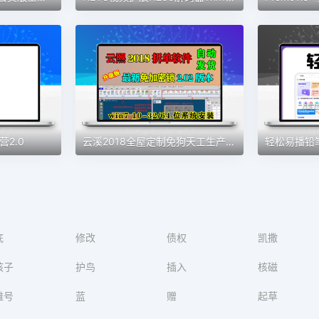
2.0
云溪2018全屋定制免狗天工生产免锁云熙拆单软件柜体橱柜排版2021
底
修改
债权
凯撒
孩子
护鸟
插入
核磁
雄号
蓝
赠
起草