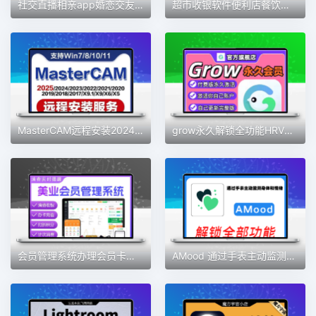
社交直播相亲app婚恋交友软件开发定制视频交友一对一语音聊天室
超市收银软件便利店餐饮服装版收银系统会员管理手机版收银系统
MasterCAM远程安装2024/2025/2023/2022/21/2017X9/X5/v9.1MC软件
grow永久解锁全功能HRV压力自测习惯健康好伙伴素材
会员管理系统办理会员卡手机收银充值积分营销美发美甲美睫美容院
AMood 通过手表主动监测身体和情绪 自律 学习 软件素材