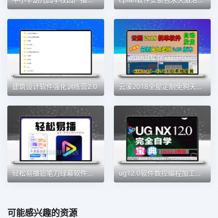
建筑设计软件强化训练营2.0
云溪2018全屋定制免狗天工生产免锁云熙拆单软件柜体橱柜排版2021
轻松易播铅笔刀绿幕软件直播加加魔盒同款绿幕直播间会员权益
ug12.0软件数控编程加工中心数控自学建模全套教程从入门到精通
可能感兴趣的资源