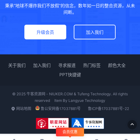
秉承“地球不爆炸我们不放假”的信念，数年如一日的整合资源，从未
间断。
升级会员
加入我们
关于我们
加入我们
寻求报道
热门标签
颜色大全
PPT快捷键
© 2025 牛客资源网 - NIUKER.COM & Tufeng Technology. All rights
reserved
Item By
Langyue Technology
网站地图
鲁公安网备17037881号
鲁ICP备17037881号-22
会员优惠