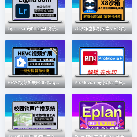
Lightroom解锁全套lr滤镜预设蒙版专业高级版安卓手机2025lr电脑
x8沙箱虚拟机安卓VIP会员版全功能版免root去广告支持安卓13系统
HEVC视频扩展H265解码器Win10插件MOV/HEIC图像HEIF安装编码工具
ProMovie+ 无水印冷白皮专业摄像机录音曝光对焦4K拍摄素材包更新
中小学幼儿园学校园广播打铃声工具定时播放智能系统自动上下课音
Eplan软件安装包永久激活p8 2022电气设计绘图软件eplan远程安装