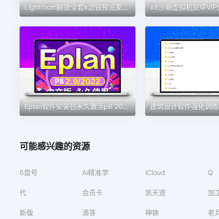
Lightroom解锁全套lr滤镜预设蒙版专业高级版安卓手机2025lr电脑
Eplan软件安装包永久激活p8 2022电气设计绘图软件eplan远程安装
建筑设计软件强化训练营
可能感兴趣的资源
6盘号
Ai精准学
iCloud
Q
代
会员卡
凯天道
加
新版
滴答
神铸
老