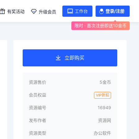
工作台
登录/注册
有奖活动
升级会员
限时 · 首次注册即送10金币
立即购买
资源售价
5金币
会员权益
VIP折扣
资源编号
16949
发布作者
资源网
资源类型
办公软件