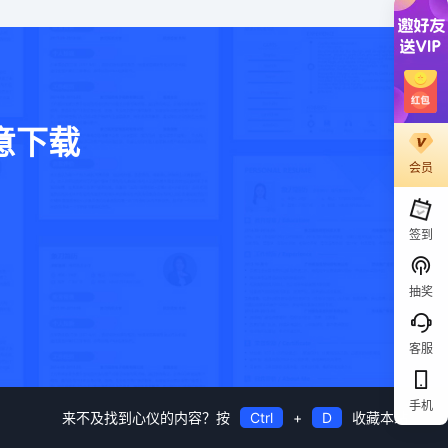
意下载
会员
。
签到
抽奖
客服
手机
来不及找到心仪的内容？按
Ctrl
+
D
收藏本站