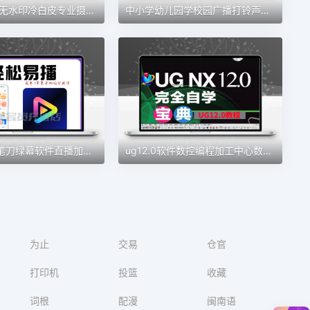
ProMovie+ 无水印冷白皮专业摄像机录音曝光对焦4K拍摄素材包更新
中小学幼儿园学校园广播打铃声工具定时播放智能系统自动上下课音
轻松易播铅笔刀绿幕软件直播加加魔盒同款绿幕直播间会员权益
ug12.0软件数控编程加工中心数控自学建模全套教程从入门到精通
为止
交易
仓官
打印机
投篮
收藏
词根
配漫
闽南语