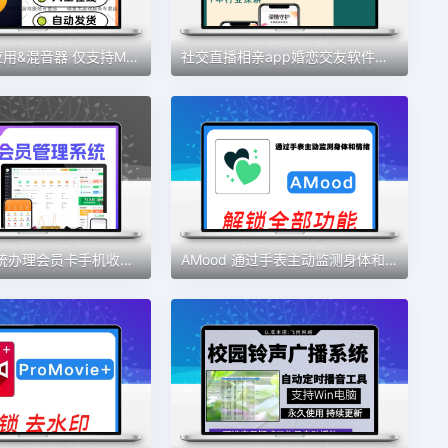
djay – DJ 应用&混音器 仅支持MAC 软件素材
社交直播相亲app婚恋交友软件开发定制视频交友一对一语音聊天室
会员管理系统办理会员卡手机收银充值积分营销美发美甲美睫美容院
AMood 通过手表主动监测身体和情绪 自律 学习 软件素材