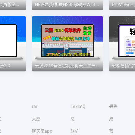
x8沙箱虚拟机安卓VIP会员版全功能版免root去广告支持安卓13系统
HEVC视频扩展H265解码器Win10插件MOV/HEIC图像HEIF安装编码工具
2.0
云溪2018全屋定制免狗天工生产免锁云熙拆单软件柜体橱柜排版2021
rar
Tekla钢
丢失
工
大厦
总
成
兵
聊天室app
联机
蓝