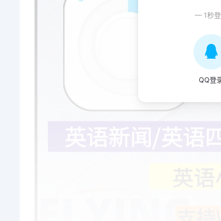
— 1秒
QQ登