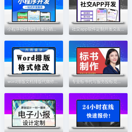
小程序软件制作开发分销商城扫码点餐外卖跑腿家政模板定制搭建
社交app软件定制开发交友一对一相亲同城语音房直播聊天室app开发
word排版文档排版代做修改格式表格制作帮做论文排版
专业标书代写服务投标竞标采购保洁物业餐饮工程文件代做