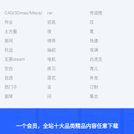
CAD/3Dmax/Maya/
rar
传说榜
作业
初高
压
土方量
夜
尾
居间
律师
快速
托运
抽初
攻满
无需steam
电机
白虎志
空白
练习
育儿
自选
莲花
补充
西门子
言
订制
钢琴
问
集合
一个会员，全站十大品类精品内容任意下载