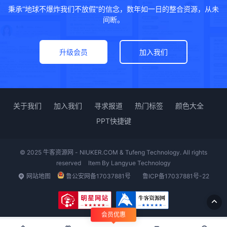
秉承“地球不爆炸我们不放假”的信念，数年如一日的整合资源，从未
间断。
升级会员
加入我们
关于我们
加入我们
寻求报道
热门标签
颜色大全
PPT快捷键
© 2025 牛客资源网 - NIUKER.COM & Tufeng Technology. All rights
reserved
Item By
Langyue Technology
网站地图
鲁公安网备17037881号
鲁ICP备17037881号-22
会员优惠