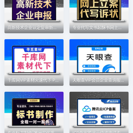
高新技术企业认定复审新申报高企认定专精特新全国可接专业服务好
专业代写文书起酥书网上立案一体化服务
千库网VIP素材火速代下 PPT 背景图 GIF 视频艺术字
天眼查VIP会员企业查询服务商业注册信息查工商7天查风险查结构
专业标书制作|推出的优质文案服务高通过率|9000+成功案例极速审
ICP备案腾讯云快速申请专业服务全网低价200一触即办!