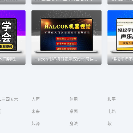
3dmax2023视频教程入门到精通3dsmax2021教程零基础软件精品课程
Halcon教程机器视觉深度学习缺陷检测手眼标定两套视频课程送软件
二三四五六
人声
信用
和平
初
未来
桌面
电路
起源
身法
软