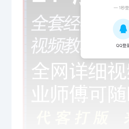
— 1秒
QQ登