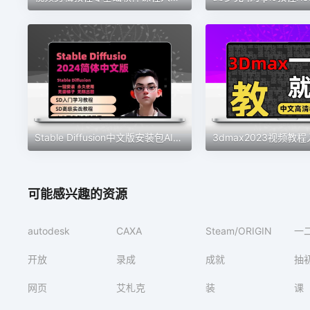
Stable Diffusion中文版安装包AI绘画2024教程SD新手入门视频课程
可能感兴趣的资源
autodesk
CAXA
Steam/ORIGIN
一
开放
录成
成就
抽
网页
艾札克
装
课