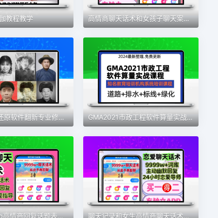
瑜伽教程教学
高情商聊天话术和女孩子聊天案例技巧实战记录可复制聊天流程永久
老照片修复还原软件翻新专业修补旧照片模糊上色黑白变清晰教程
GMA2021市政工程软件算量实战广联达道路讲解实战案例视频教程
聊天话术app高情商回复话题表达助手神器 社交流谈判技巧技能培训
聊天记录和女生高情商聊天话术实战聊天案例可复制的脱单操作流程