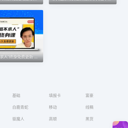
“轻松学唱不求人”终身免费更新 一次购入永久免费更新
基础
填报卡
富豪
白鹿青蛇
移动
线稿
驱魔人
高顿
黑货