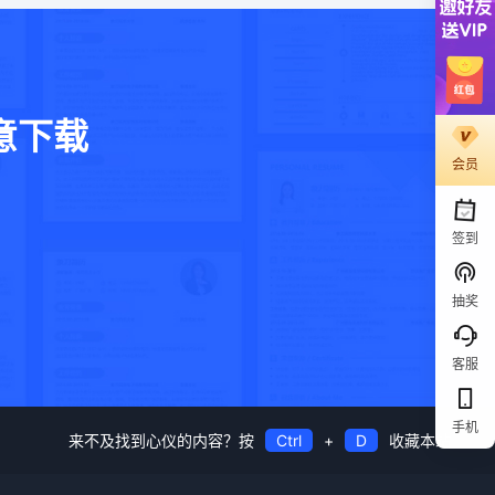
意下载
会员
。
签到
抽奖
客服
手机
来不及找到心仪的内容？按
Ctrl
+
D
收藏本站