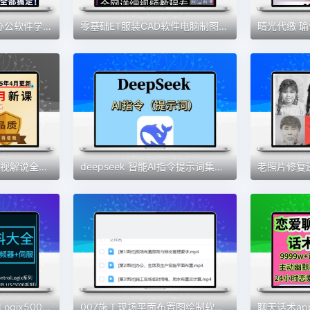
excel/word/ppt/wps办公软件学习教程零基础入门到精通全套视频
零基础ET服装CAD软件电脑制图工业打版排教程
晴光代缴 
2025荒影大镖客4月影视解说全套零基础文案进阶课
deepseek 智能AI指令提示词集合豆包Kimi平台通用自媒体文案教程
ab罗克韦尔plc教程RSLogix500Studio5000编程视频变频器全套课程
007施工现场平面布置图绘制软件专业投标施工组织设计施工平面图