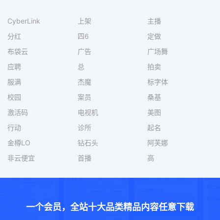
CyberLink
上架
主播
分红
四6
定做
布袋云
广告
广场舞
应聘
总
拍卖
服满
杰魔
标字体
校园
案员
桑基
激活码
电视机
美图
行动
诊所
起名
金樽LO
钻石头
阿芙娜
非云便宜
首播
高
一个会员，全站十大品类精品内容任意下载