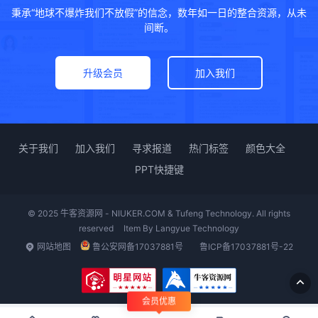
秉承“地球不爆炸我们不放假”的信念，数年如一日的整合资源，从未
间断。
升级会员
加入我们
关于我们
加入我们
寻求报道
热门标签
颜色大全
PPT快捷键
© 2025 牛客资源网 - NIUKER.COM & Tufeng Technology. All rights
reserved
Item By
Langyue Technology
网站地图
鲁公安网备17037881号
鲁ICP备17037881号-22
会员优惠