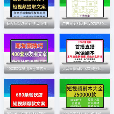
短视频提取文案 抖音小红shu一键转文字神器会员语音录音电脑手机
广告文案创意教程9787301122310北京大学出版社
400套2025朋友圈宣传文案技巧高质量文案配图朋友圈包装高清素材
抖音直播间话术首播照读剧本新人主播卖货留人经验分享文案稿大全
餐饮爆款文案实体店营销短视频创业招学员培训课程同城号美食文案
搞笑段子剧本大全短视频抖音快手情感励志正能量情侣文案脚本素材