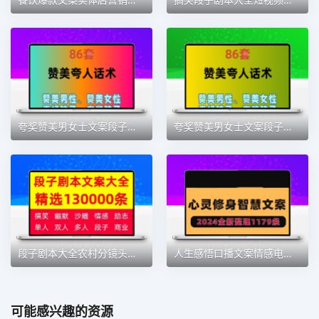
夸奖赞美男女士文案段子老师表扬学生孩子夸人的语录句子话术模板
夸奖赞美男女士文案段子老师表扬学生孩子夸人的语录句子话术模板
段子剧本大全农村分镜头短影片搞笑拍段子脚本脱口秀文案语录素材
人生感悟口播文案情感电台治愈励志哲理故事鸡汤共鸣处世之道素材
可能感兴趣的资源