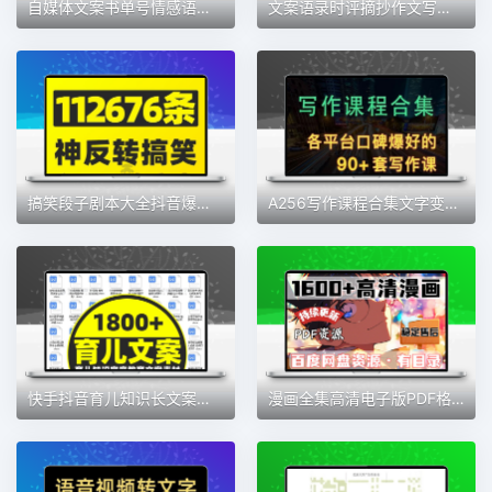
自媒体文案书单号情感语录短视频励志语录口播搞笑段子剧本素材包
文案语录时评摘抄作文写作素材日报金句热点话题佳句word电子锦集
搞笑段子剧本大全抖音爆笑双人单人短视频沙雕文案语录神反转素材
A256写作课程合集文字变现文案写作视频教程新媒体写作训练营书
快手抖音育儿知识长文案口播书单号素材制作方法教程母婴家庭教育
漫画全集高清电子版PDF格式自动发货在线观看