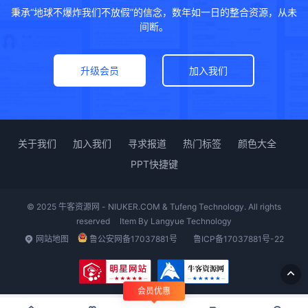
秉承“地球不爆炸我们不放假”的信念，数年如一日的整合资源，从未
间断。
升级会员
加入我们
关于我们
加入我们
寻求报道
热门标签
颜色大全
PPT快捷键
© 2025 牛客资源网 - NIUKER.COM & Tufeng Technology. All rights
reserved
Item By
Langyue Technology
网站地图
鲁公安网备17037881号
鲁ICP备17037881号-22
会员优惠