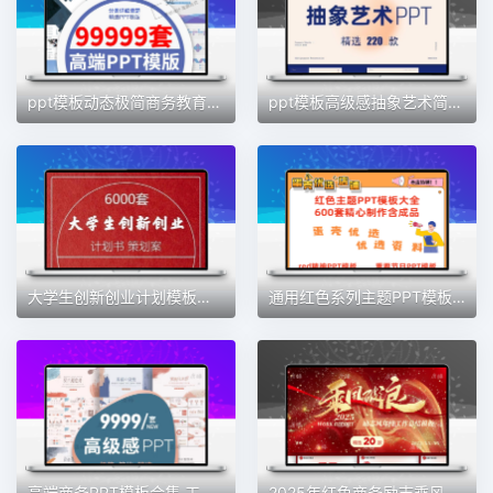
ppt模板动态极简商务教育汇报工作总结毕业答辩简约PPT演讲素材
ppt模板高级感抽象艺术简约商务工作总结汇报作品集素材动态模版
大学生创新创业计划模板范文ppt+word配套各个行业成品优秀作品
通用红色系列主题PPT模板单位演讲总结爱国学习宣传教育答辩模版
高端商务PPT模板合集 工作总结/毕业答辩/商业计划书ppt模板大全
2025年红色商务励志乘风破浪年终工作总结述职汇报通用ppt模板