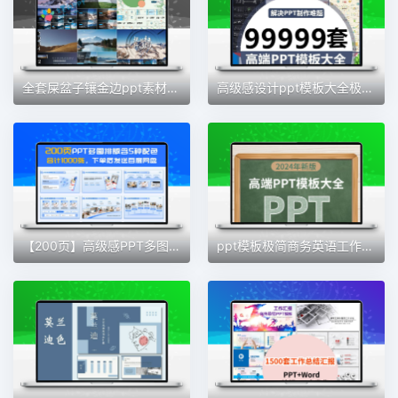
全套屎盆子镶金边ppt素材模板工作汇报有趣高端动态极简商务PPT
高级感设计ppt模板大全极简约时尚商务教育课件工作汇报总结素材
【200页】高级感PPT多图排版,含5种配色!合计1000张!
ppt模板极简商务英语工作汇报总结结构面试电子商务中职课本定制