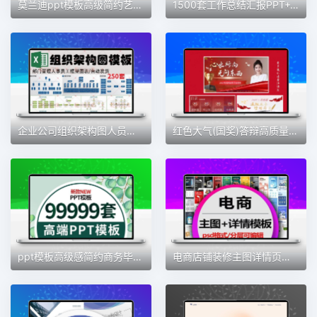
莫兰迪ppt模板高级简约艺术总结通用工作汇报展示毕业答辩开题
1500套工作总结汇报PPT+Word模版高端大气简约商务年中述职素材
企业公司组织架构图人员事行政机构部门框架图表PPTword模板
红色大气(国奖)答辩高质量ppt模板三好十佳大学生汇报通用模板
ppt模板高级感简约商务毕业答辩教师课件大学生模板工作汇报总结
电商店铺装修主图详情页模板PPT个人简历模板psd美工设计ps素材