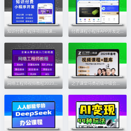
知识付费小程序项目微课堂付费课程网校平台开发模板系统搭建源码
付费课程小程序APP开发定制课程视频学习系统开源源码交付订做
网络工程师视频教程2023全套零基础自学计算机运维技术教学课程
之了课堂马勇初级中级会计2025注会网络课程题库网课职称考试课件