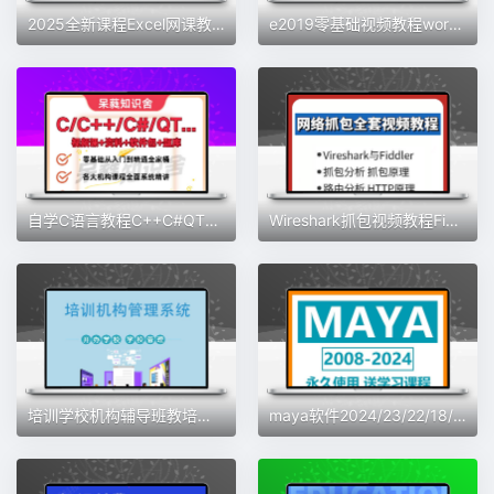
2025全新课程Excel网课教程函数公式从入门到精通数据处理与分析
e2019零基础视频教程word/ppt/excel办公软件学习全套课程快速
自学C语言教程C++C#QT教程开发教程全网全家桶课程送软件包题库
Wireshark抓包视频教程Fiddler抓包Sniffer课程TCPIP网络协议抓包
培训学校机构辅导班教培艺术教务管理系统软件教育收费消课排课程
maya软件2024/23/22/18/16中文版远程安装永久使用送课程