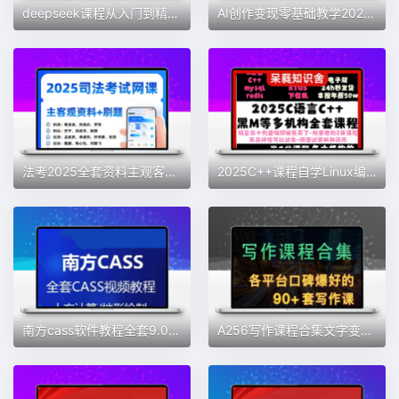
deepseek课程从入门到精通教程办公副业资料合集
AI创作变现零基础教学2025全新各大平台玩法全套运营视频课程指南
法考2025全套资料主观客观内部网络课程电子教材讲义 +APP 刷题
2025C++课程自学Linux编程C#课程C语言教程自学QT实战全套网课
南方cass软件教程全套9.0/9.1/9.2/10.1测绘算土方量视频教学课程
A256写作课程合集文字变现文案写作视频教程新媒体写作训练营书