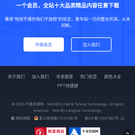
一个会员，全站十大品类精品内容任意下载
秉承“地球不爆炸我们不放假”的信念，数年如一日的整合资源，从未
间断。
升级会员
加入我们
关于我们
加入我们
寻求报道
热门标签
颜色大全
PPT快捷键
© 2025 牛客资源网 - NIUKER.COM & Tufeng Technology. All rights
reserved
Item By
Langyue Technology
网站地图
鲁公安网备17037881号
鲁ICP备17037881号-22