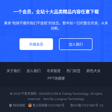
一个会员，全站十大品类精品内容任意下载
秉承“地球不爆炸我们不放假”的信念，数年如一日的整合资源，从未
间断。
升级会员
加入我们
关于我们
加入我们
寻求报道
热门标签
颜色大全
PPT快捷键
© 2025 牛客资源网 - NIUKER.COM & Tufeng Technology. All rights
reserved
Item By
Langyue Technology
网站地图
鲁公安网备17037881号
鲁ICP备17037881号-22