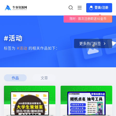
登录/注册
限时 · 首次注册即送10金币
#活动
更多热门标签
标签为
#活动
的相关作品如下：
作品
文章