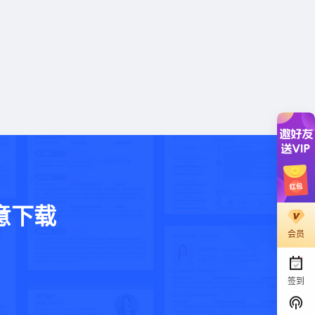
意下载
会员
。
签到