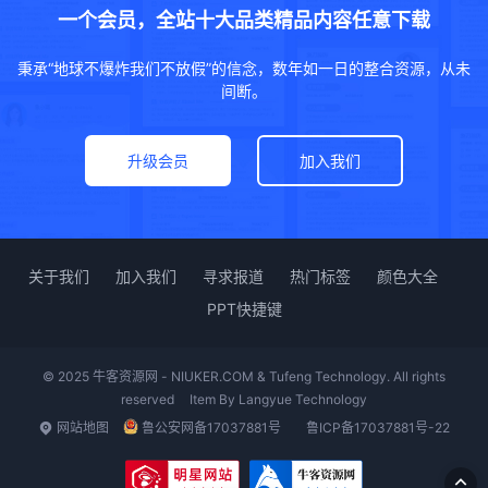
一个会员，全站十大品类精品内容任意下载
秉承“地球不爆炸我们不放假”的信念，数年如一日的整合资源，从未
间断。
升级会员
加入我们
关于我们
加入我们
寻求报道
热门标签
颜色大全
PPT快捷键
© 2025 牛客资源网 - NIUKER.COM & Tufeng Technology. All rights
reserved
Item By
Langyue Technology
网站地图
鲁公安网备17037881号
鲁ICP备17037881号-22