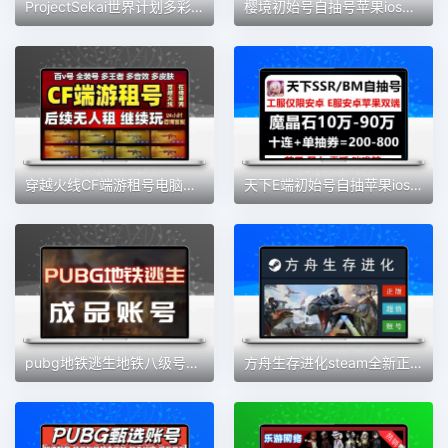
ProjectSekai世界计划多彩舞台初始PJSK三丽鸥fes组合自抽自选号
樱境初始号自抽号苹果ios安卓钻石头号抽SSR物语限定开局组合账号
穿越火线CF端游租号电脑版账号出租可排位爆破生化6烈6盘幻神白虎
天下E端初始号自抽苹果ios安卓魔晶SSR自选角色凯撒圣女便宜通用
pubg地铁逃生地铁八级号便宜永久
方舟生存进化steam全新正版账号成品号ARK:Survival Evolved白号