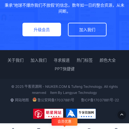
秉承“地球不爆炸我们不放假”的信念，数年如一日的整合资源，从未
间断。
升级会员
加入我们
关于我们
加入我们
寻求报道
热门标签
颜色大全
PPT快捷键
© 2025 牛客资源网 - NIUKER.COM & Tufeng Technology. All rights
reserved
Item By
Langyue Technology
网站地图
鲁公安网备17037881号
鲁ICP备17037881号-22
会员优惠