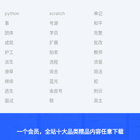
python
scratch
串记
事
号源
和平
团体
学员
完整
成就
扩展
批改
护工
拍卖
教师
派生
流程
流萤
潦草
突击
简洁
继续
蓝光
蛇
逃生
金皮号
附近
面试
鞋
高主
一个会员，全站十大品类精品内容任意下载