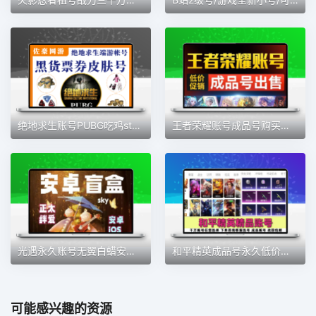
绝地求生账号PUBG吃鸡steam皮肤箱子黑货卷账户成品号80级排位号
王者荣耀账号成品号购买成品号凤求凰至尊宝全息碎影低价V10账号
光遇永久账号无翼白蜡安卓官服便宜新手小号先祖复刻装扮低价账号
和平精英成品号永久低价账号直售螳螂都市木乃伊五爪金龙沙丘之主
可能感兴趣的资源