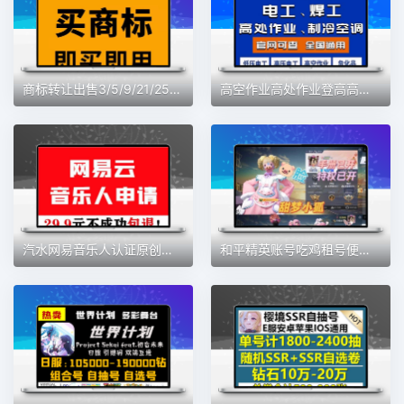
商标转让出售3/5/9/21/25/29/30/33/35/43类美妆服装餐饮商标购买
高空作业高处作业登高高空作业车高空登高高处作业高空报考服务
汽水网易音乐人认证原创歌曲入库腾讯音乐人上传作品后期剪辑服务
和平精英账号吃鸡租号便宜借玩Q区V区安卓苹果螳螂图卡盟木乃伊