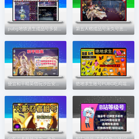
pubg地铁逃生成品号多装备出售安卓iOS永久账号出售
第五人格成品号永久号恶之源先知白赤宴联动限定安卓苹果官服账号
便宜和平精英借玩沙丘安卓苹果螳螂木乃伊101怪诞龙域龙灵富婆号
绝地求生账号PUBG吃鸡端游皮肤箱子黑货卷账户成品号pubg账号
火影忍者租号战力三千万四千万高战力打团本战力号QV区安卓ios
B站2级号/游戏全新小号/可正常登入B站/适用于所有端/全新b服2级