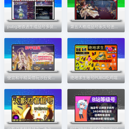
pubg地铁逃生成品号多装备出售安卓iOS永久账号出售
第五人格成品号永久号恶之源先知白赤宴联动限定安卓苹果官服账号
便宜和平精英借玩沙丘安卓苹果螳螂木乃伊101怪诞龙域龙灵富婆号
绝地求生账号PUBG吃鸡端游皮肤箱子黑货卷账户成品号pubg账号
火影忍者租号战力三千万四千万高战力打团本战力号QV区安卓ios
B站2级号/游戏全新小号/可正常登入B站/适用于所有端/全新b服2级