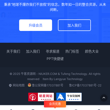
秉承“地球不爆炸我们不放假”的信念，数年如一日的整合资源，从未
间断。
升级会员
加入我们
关于我们
加入我们
寻求报道
热门标签
颜色大全
PPT快捷键
© 2025 牛客资源网 - NIUKER.COM & Tufeng Technology. All rights
reserved
Item By
Langyue Technology
网站地图
鲁公安网备17037881号
鲁ICP备17037881号-22
会员优惠