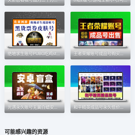
绝地求生账号PUBG吃鸡steam皮肤箱子黑货卷账户成品号80级排位号
王者荣耀账号成品号购买成品号凤求凰至尊宝全息碎影低价V10账号
光遇永久账号无翼白蜡安卓官服便宜新手小号先祖复刻装扮低价账号
和平精英成品号永久低价账号直售螳螂都市木乃伊五爪金龙沙丘之主
可能感兴趣的资源