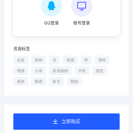
QQ登录
账号登录
资源标签
业务
原神
号
哈游
哔
哩哔
哩换
小米
库洛换绑
手机
绑定
绑米
解绑
账号
释放
立即购买