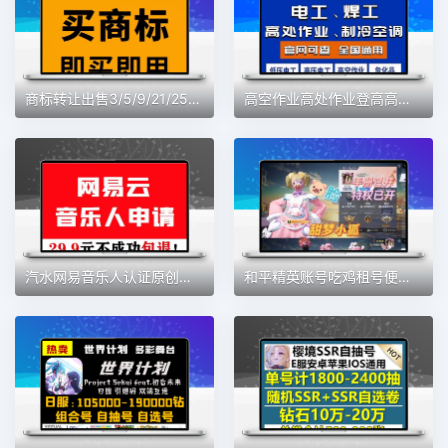
商标转让出售3/5/9/21/25/29/30/33/35/43类美妆服装餐饮商标购买
高空作业高处作业登高高空作业车高空登高高处作业高空报考服务
汽水网易音乐人认证原创歌曲入库腾讯音乐人上传作品后期剪辑服务
和平精英账号吃鸡租号便宜借玩Q区V区安卓苹果螳螂图卡盟木乃伊