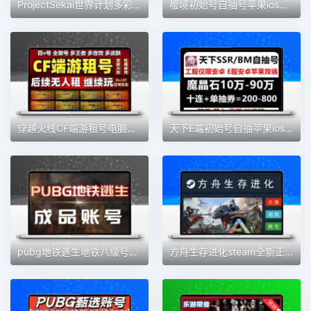
ProjectSekai世界计划多彩舞台初始PJSK三丽鸥fes组合自抽自选号
樱境初始号自抽号苹果ios安卓钻石头号抽SSR物语限定开局组合账号
穿越火线CF端游租号电脑版账号出租可排位爆破生化6烈6盘幻神白虎
天下E端初始号自抽苹果ios安卓魔晶SSR自选角色凯撒圣女便宜通用
pubg地铁逃生地铁八级号便宜永久
方舟生存进化steam全新正版账号成品号ARK:Survival Evolved白号