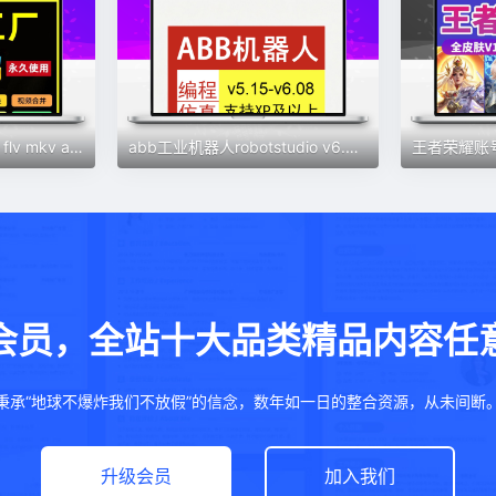
视频格式转换软件mov flv mkv avi转mp4格式工厂音频转换器mp3
abb工业机器人robotstudio v6.08仿真软件远程安装激活密匙示教器
会员，全站十大品类精品内容任
秉承“地球不爆炸我们不放假”的信念，数年如一日的整合资源，从未间断
升级会员
加入我们