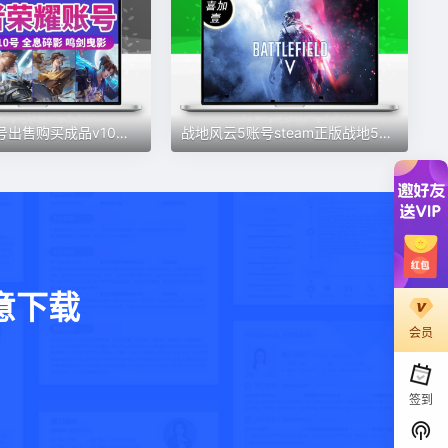
王者荣耀账号出售购买成品v10号真我赫兹时之愿境瑶至尊宝李逍遥
战地风云5账号steam正版战地5游戏Battlefield V全新白号自动发货
意下载
会员
。
签到