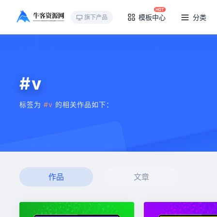
模板中心
分类
旗下产品
#v
标签为
#v
的相关作品如下：
作品
文章