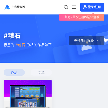
登录/注册
限时 · 首次注册即送10金币
#魂石
更多热门标签
标签为
#魂石
的相关作品如下：
作品
文章