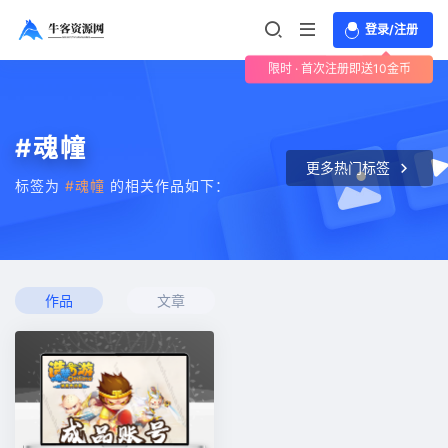
登录/注册
限时 · 首次注册即送10金币
#魂幢
更多热门标签
标签为
#魂幢
的相关作品如下：
作品
文章