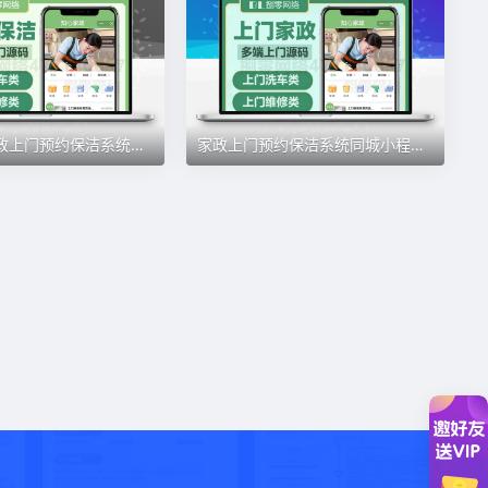
全新版本家政上门预约保洁系统同城小程序h5台球陪练源码部署定制
家政上门预约保洁系统同城小程序h5版本台球陪练预约源码部署定制