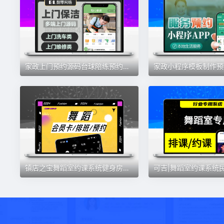
家政上门预约源码台球陪练预约同城小程序h5版保洁私有化部署定制
镇店之宝舞蹈室约课系统健身房瑜伽馆约课预约管理软件小程序源码