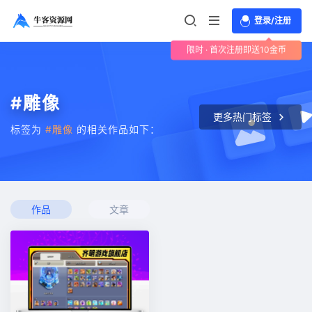
登录/注册
限时 · 首次注册即送10金币
#雕像
更多热门标签
标签为
#雕像
的相关作品如下：
作品
文章