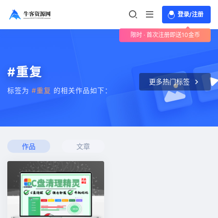
登录/注册
限时 · 首次注册即送10金币
#重复
更多热门标签
标签为
#重复
的相关作品如下：
作品
文章