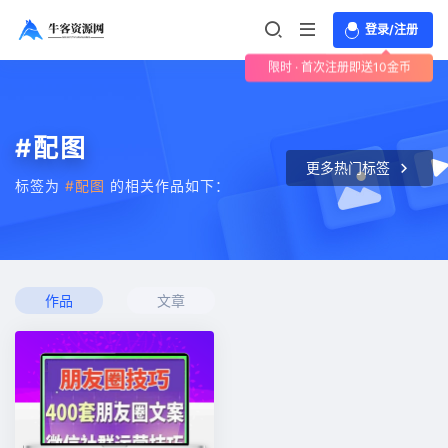
登录/注册
限时 · 首次注册即送10金币
#配图
更多热门标签
标签为
#配图
的相关作品如下：
作品
文章