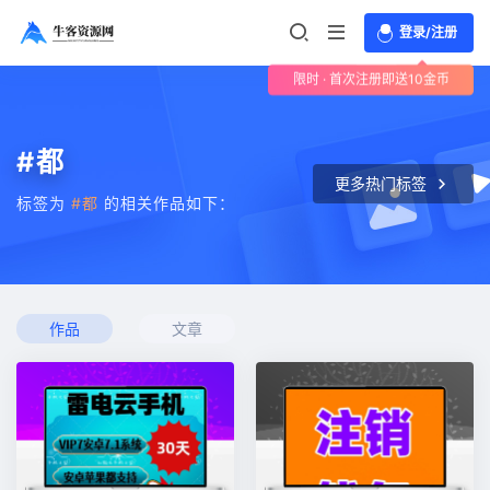
登录/注册
限时 · 首次注册即送10金币
#都
更多热门标签
标签为
#都
的相关作品如下：
作品
文章