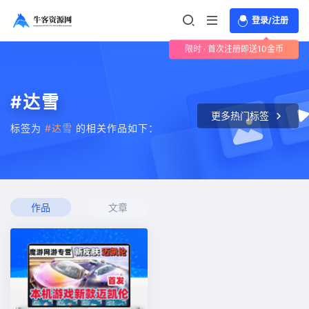
登录/注册
限时 · 首次注册即送10金币
#达雪
更多热门标签
标签为
#达雪
的相关作品如下：
作品
文章