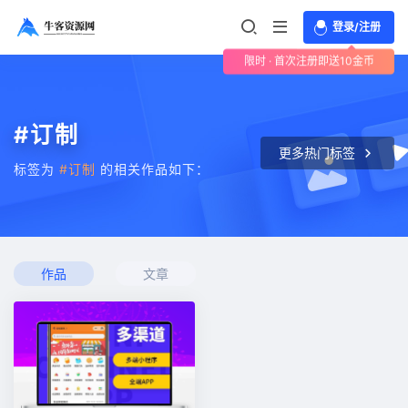
登录/注册
限时 · 首次注册即送10金币
#订制
更多热门标签
标签为
#订制
的相关作品如下：
作品
文章