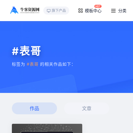
模板中心
分类
旗下产品
#表哥
标签为
#表哥
的相关作品如下：
作品
文章