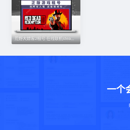
荒野大嫖客2租号 在线联机steam正版游戏 好友联机大表哥2账号
一个