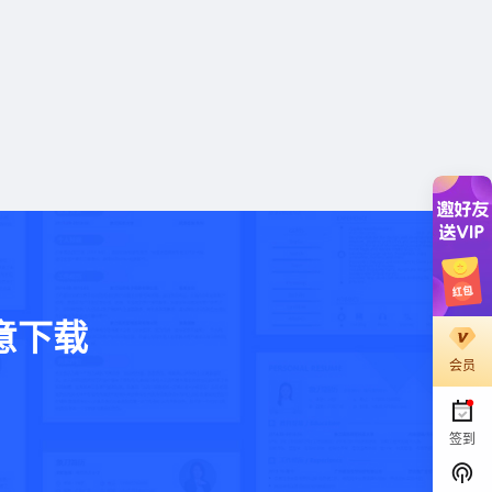
意下载
会员
。
签到