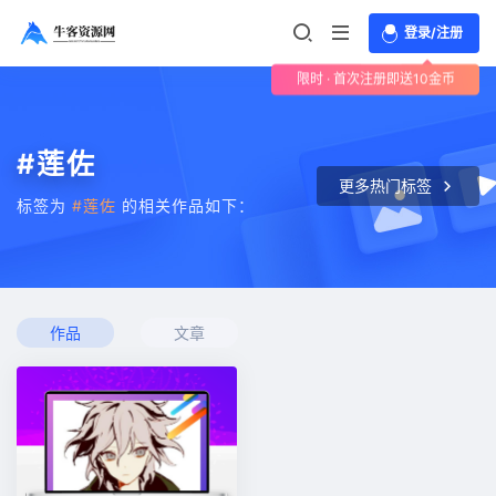
登录/注册
限时 · 首次注册即送10金币
#莲佐
更多热门标签
标签为
#莲佐
的相关作品如下：
作品
文章