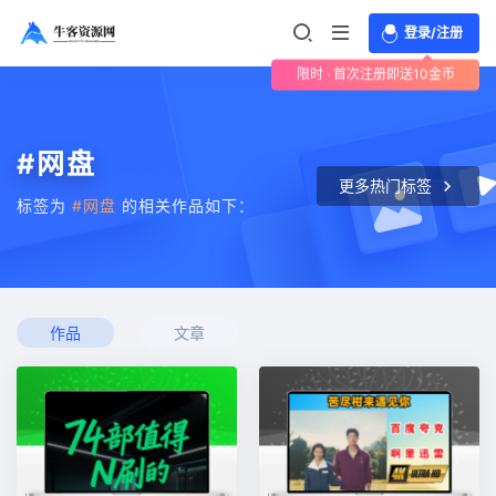
登录/注册
限时 · 首次注册即送10金币
#网盘
更多热门标签
标签为
#网盘
的相关作品如下：
作品
文章