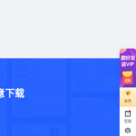
意下载
会员
。
签到