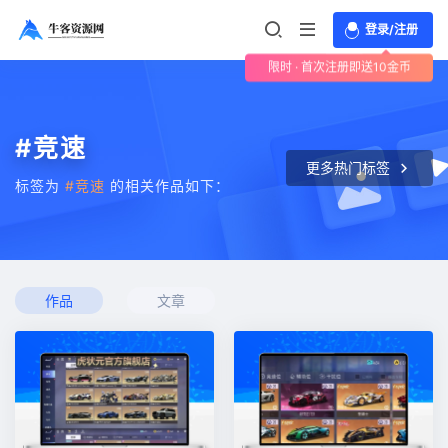
登录/注册
限时 · 首次注册即送10金币
#竞速
更多热门标签
标签为
#竞速
的相关作品如下：
作品
文章