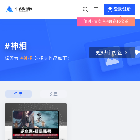
登录/注册
限时 · 首次注册即送10金币
#神相
更多热门标签
标签为
#神相
的相关作品如下：
作品
文章