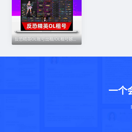
反恐精英OL账号出租/OL租号撼宇碎星深渊弑神天龙朱雀圣剑虎王
一个