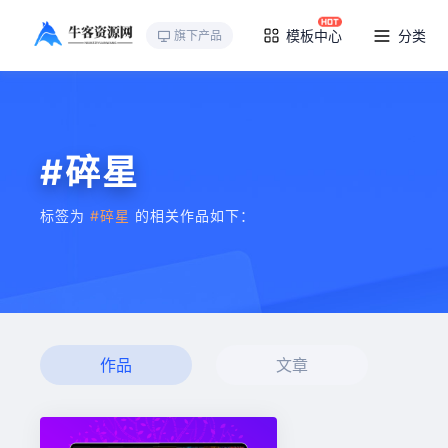
模板中心
分类
旗下产品
#碎星
标签为
#碎星
的相关作品如下：
作品
文章