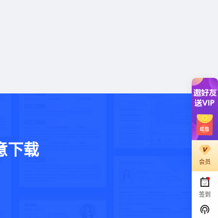
意下载
会员
。
签到