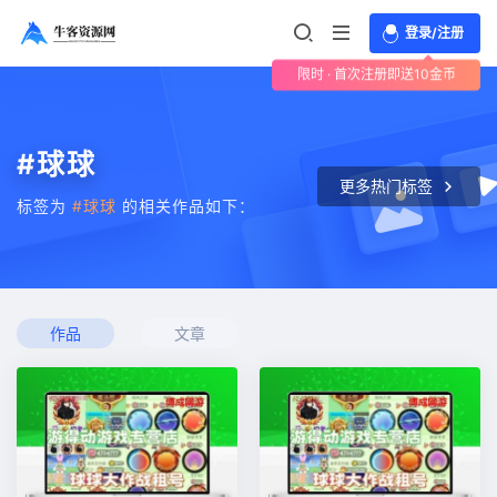
登录/注册
限时 · 首次注册即送10金币
#球球
更多热门标签
标签为
#球球
的相关作品如下：
作品
文章