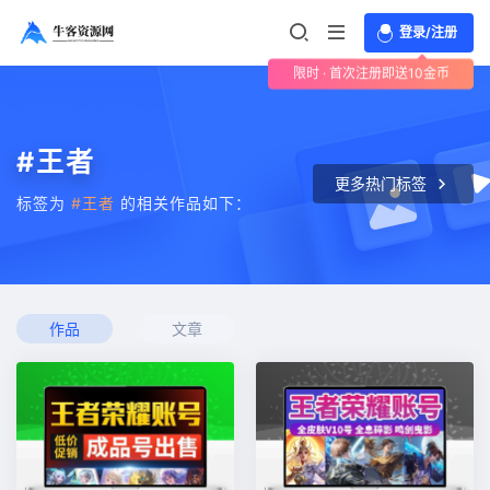
登录/注册
限时 · 首次注册即送10金币
#王者
更多热门标签
标签为
#王者
的相关作品如下：
作品
文章