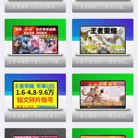
王者荣耀账号成品号购买成品号凤求凰至尊宝全息碎影低价V10账号
王者荣耀账号出售购买成品v10号真我赫兹时之愿境瑶至尊宝李逍遥
王者荣耀租号便宜玩V10富婆女号安卓苹果q区九尾魔女真我赫兹紫瑶
王者荣耀出祖V10便宜借玩安卓苹果Q区V区富婆女号野王号祖号本机
王者荣耀账号苹果q区金币账号永久ios区新手150铭文水晶韩信
王者荣耀租号V10账出祖富婆女号安卓苹果q区九尾赫兹基德便宜玩