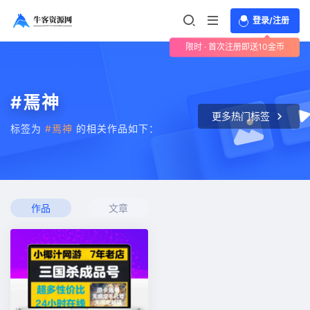
登录/注册
限时 · 首次注册即送10金币
#焉神
更多热门标签
标签为
#焉神
的相关作品如下：
作品
文章