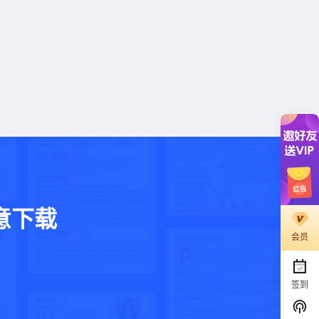
意下载
会员
。
签到