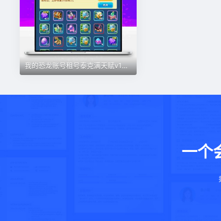
我的恐龙账号租号泰克满天赋v10满百万满核心万暴激龙泰克满天赋
一个