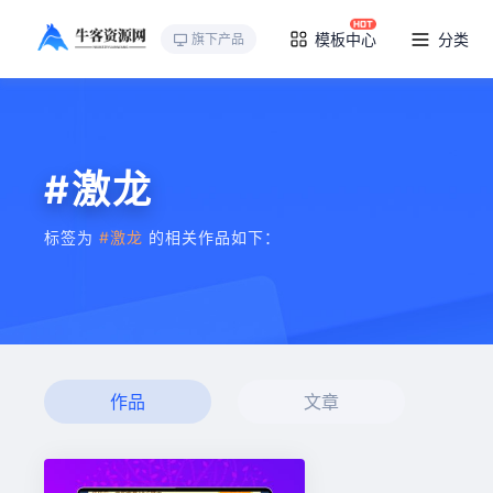
模板中心
分类
旗下产品
#激龙
标签为
#激龙
的相关作品如下：
作品
文章