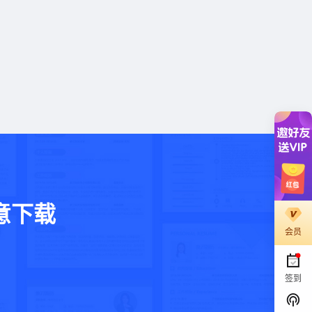
意下载
会员
。
签到