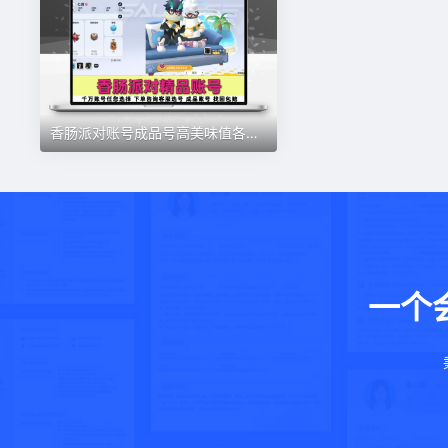
香肠派对账号成品号高美味值各种皮肤小丑巅峰段位永久
一个