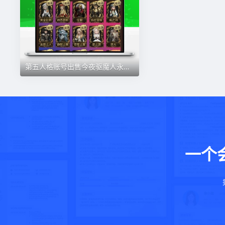
第五人格账号出售今夜驱魔人永夜富江七海珊瑚罪木十三娘瑞吉尔
一个