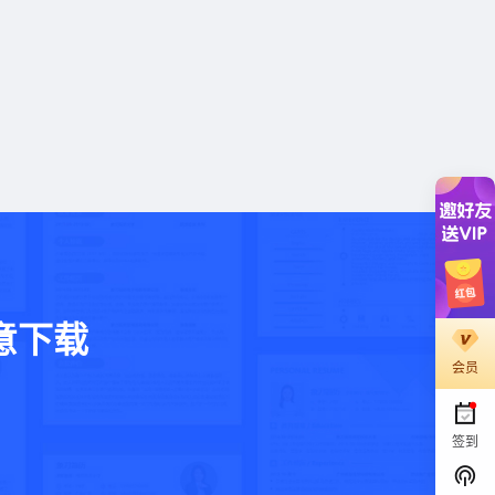
意下载
会员
。
签到