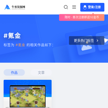
登录/注册
限时 · 首次注册即送10金币
#氪金
更多热门标签
标签为
#氪金
的相关作品如下：
作品
文章